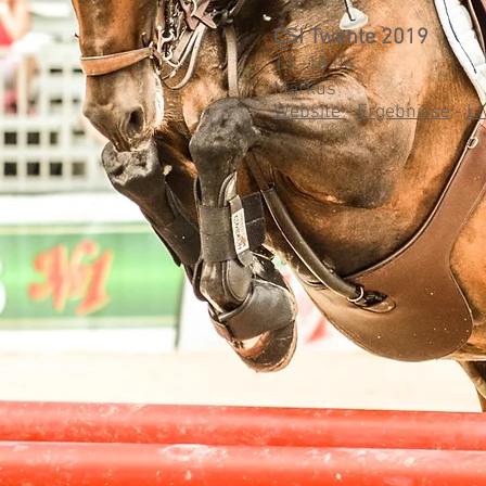
CSI Twente 2019
13.-16.06.
Markus
Website
-
Ergebnisse
-
Li