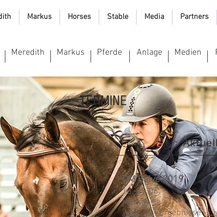
dith
Markus
Horses
Stable
Media
Partners
Meredith
Markus
Pferde
Anlage
Medien
TERMINE
Aktuel
DM Balve 2019
13.-16.06.
Markus
Website
- Ergebnisse -
Li