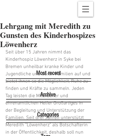
Lehrgang mit Meredith zu
Gunsten des Kinderhospizes
Löwenherz
Seit über 15 Jahren nimmt das 
Kinderhospiz Löwenherz in Syke bei 
Bremen unheilbar kranke Kinder und 
Most recent
Jugendliche und deren Familien auf und 
bietet ihnen so die Möglichkeit, Ruhe zu 
finden und Kräfte zu sammeln. Jeden 
Archive
Tag leisten die Mitarbeiter und 
ehrenamtlichen Helfer Großartiges in 
der Begleitung und Unterstützung der 
Categories
Familien. Seit drei Jahren unterstützt 
Meredith "Löwenherz" als Botschafterin 
in der Öffentlichkeit, deshalb soll nun 