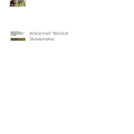
Article from “World of
Showjumping“
Besuch beim Hallensportfest von
Special Olympics Niedersachsen
René and Carlitos Way are today's
Grand Prix Winner