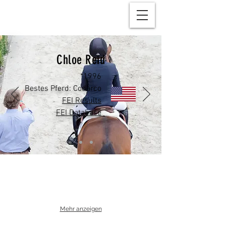
Chloe Reid
*1996
Bestes Pferd: Codarco
FEI Results
FEI Database
Mehr anzeigen