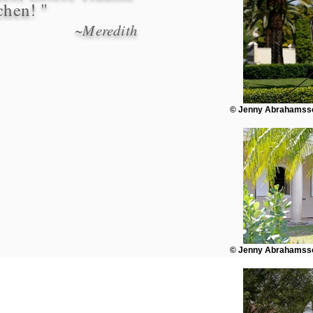
chen! "
~Meredith
© Jenny Abrahamsso
© Jenny Abrahamsso