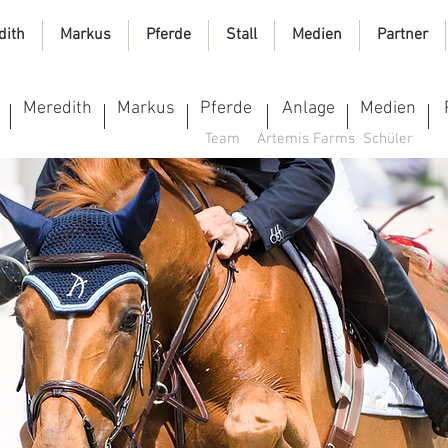
dith
Markus
Pferde
Stall
Medien
Partner
Meredith
Markus
Pferde
Anlage
Medien
Team
Artemis Farms
Schüler