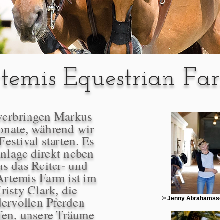
temis Equestrian Fa
verbringen Markus
onate, während wir
estival starten. Es
nlage direkt neben
s das Reiter- und
Artemis Farm ist im
risty Clark, die
dervollen Pferden
© Jenny Abrahamsso
lfen, unsere Träume