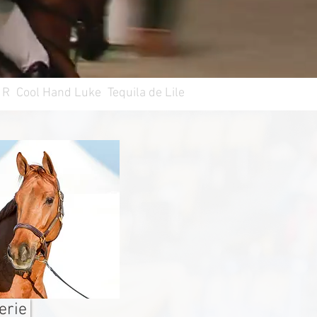
 R
Cool Hand Luke
Tequila de Lile
erie