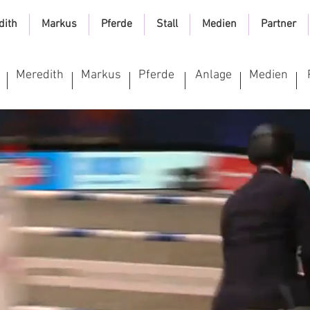
dith
Markus
Pferde
Stall
Medien
Partner
Meredith
Markus
Pferde
Anlage
Medien