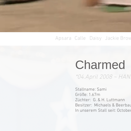
Apsara
Calle
Daisy
Jackie Bro
Charmed
*04.April 2008 ~ HAN
Stallname: Sami
Größe: 1.67m
Züchter: G. & H. Luttmann
Besitzer: Michaels & Beer
In unserem Stall seit: Octobe