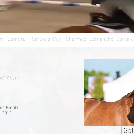
wn
Samurai
Carlito's Way
Charmed
Comanche
Contina
N Stute
baum GmbH
r 2012
Gal