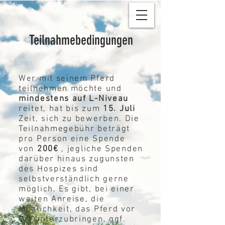
Teilnahmebedingungen
Wer mit seinem Pferd
teilnehmen möchte und
mindestens auf L-Niveau
reitet, hat bis zum
15. Juli
Zeit, sich zu bewerben. Die
Teilnahmegebühr beträgt
pro Person eine Spende
von
200€
, jegliche Spenden
darüber hinaus zugunsten
des Hospizes sind
selbstverständlich gerne
möglich. Es gibt, bei einer
weiten Anreise, die
Möglichkeit, das Pferd vor
Ort unterzubringen, ggf.