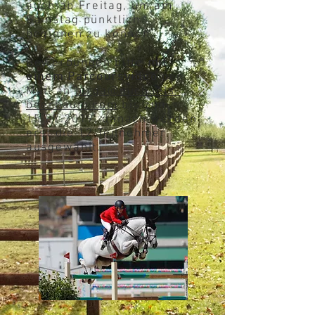
auch ab Freitag, um am
Samstag pünktlich
beginnen zu können.
Bewerbungen bitte
mit
einem Parcoursvideo
per
Mail an
birga@michaels-
beerbaum.com
bis zum
15.07.2019
, danach werden
erst die 12 Teilnehmer
ausgewählt.