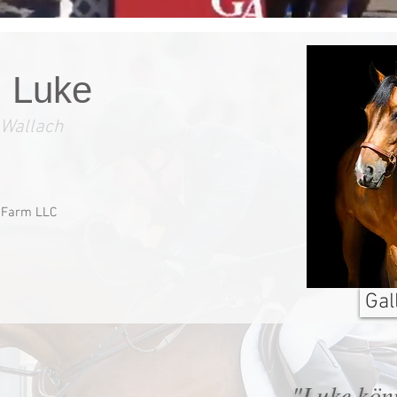
 Luke
 Wallach
n Farm LLC
Gal
"Luke kön