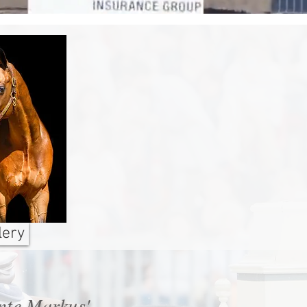
lery
nte Markus'